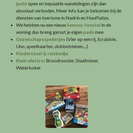
jacht
open en bepaalde wandelingen zijn dan
absoluut verboden. Meer info kan je bekomen bij de
diensten van toerisme in Nadrin en Houffalize.
We hebben nu een nieuw
Senseo-toestel
in de
woning dus breng gerust je eigen
p
ads
mee
Gezelschapsspelletjes
(Vier op een rij, Scrabble,
Uno, speelkaarten, dobbelstenen,...)
Kinderstoel & re
isbedje
Klein electro
:
Broodrooster, Staafmixer,
Waterkoker