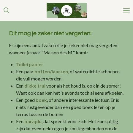
Ga
direct
naar
de
Dit mag je zeker niet vergeten:
hoofdinhoud
Er zijn een aantal zaken die je zeker niet mag vergeten
wanneer je naar "Maison des M." komt:
Toiletpapier
Een paar
botten/laarzen
, of waterdichte schoenen
die vuil mogen worden.
Een
dikke trui
voor als het koud is, ook in de zomer!
Want ook dan kan het ‘s avonds toch al eens afkoelen.
Een goed
boek
, of andere interessante lectuur. Er is
niets rustgevender dan een goed boek lezen op je
terras tussen de bomen
Een
paraplu
, dat spreekt voor zich. Het zou spijtig
zijn dat eventuele regen je zou tegenhouden om de