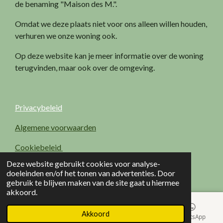
de benaming "Maison des M.".
Omdat we deze plaats niet voor ons alleen willen houden,
verhuren we onze woning ook.
Op deze website kan je meer informatie over de woning
terugvinden, maar ook over de omgeving.
Privacybeleid
Algemene voorwaarden
Cookiebeleid
© 2021 Maison des M
Deze website gebruikt cookies voor analyse-
Powered by
JouwWeb
doeleinden en/of het tonen van advertenties. Door
gebruik te blijven maken van de site gaat u hiermee
akkoord.
Akkoord
E-mailadres
Kaart
Facebook
WhatsApp